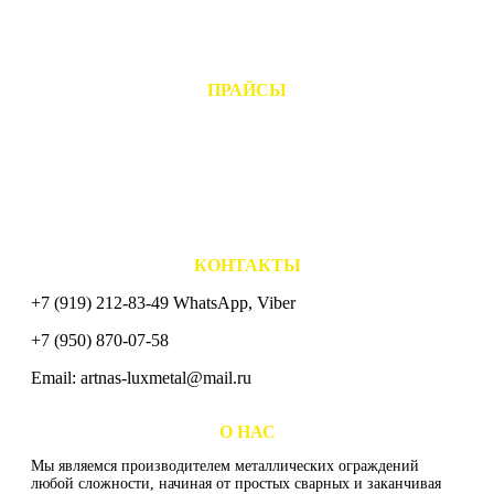
- Гибка профильных труб
- Сварочные работы
- Пескоструйная обработка
- Грунтовка и покраска
ПРАЙСЫ
- Ограждения для установки в Москве
- Сварные ограждения "CLASSIC"
- Ковано сварные ограждения "ELITE"
- Ограждения газонов и дорог
- Каркасы под обшивку
- Временные ограждения
- Опорные столбы
- Навесы для машин
КОНТАКТЫ
+7 (919) 212-83-49 WhatsApp, Viber
+7 (950) 870-07-58
Email: artnas-luxmetal@mail.ru
СХЕМА ПРОЕЗДА
О НАС
Мы являемся производителем металлических ограждений
любой сложности, начиная от простых сварных и заканчивая