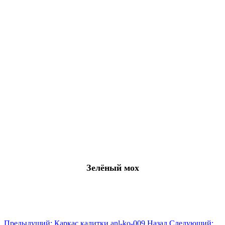
Зелёный мох
Предыдущий: Каркас калитки anl-ko-009
Назад
Следующий: