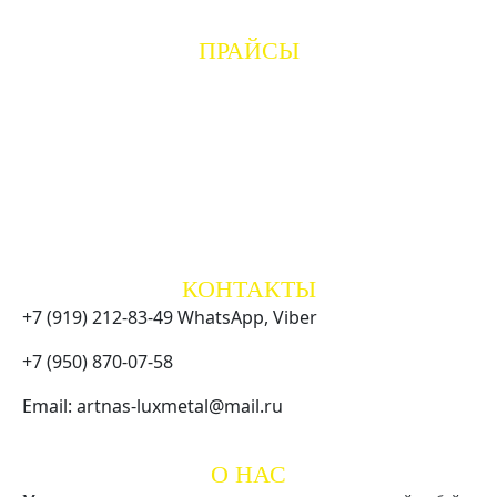
- Грунтовка и покраска
ПРАЙСЫ
- Ограждения для установки в Москве
- Сварные ограждения "CLASSIC"
- Ковано сварные ограждения "ELITE"
- Ограждения газонов и дорог
- Каркасы под обшивку
- Временные ограждения
- Опорные столбы
- Навесы для машин
КОНТАКТЫ
+7 (919) 212-83-49 WhatsApp, Viber
+7 (950) 870-07-58
Email: artnas-luxmetal@mail.ru
СХЕМА ПРОЕЗДА
О НАС