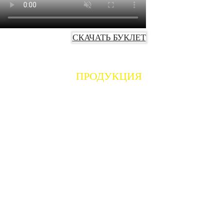
СКАЧАТЬ БУКЛЕТ
ПРОДУКЦИЯ
ТИПОВЫЕ ОГРАЖДЕНИЯ ДЛЯ МОСКВЫ
-Секции типовые ограждений для Москвы
-Аналоги секций ограждений для Москвы
-Средние секции ограждений для Москвы
-Калитки ограждений для Москвы
-Распашные ворота ограждений для Москвы
-Откатные ворота ограждений для Москвы
ОГРАЖДЕНИЯ С ЛАЗЕРНОЙ РЕЗКОЙ
-Секции с лазерной резкой
-Калитки с лазерной резкой
-Ворота распашные с лазерной резкой