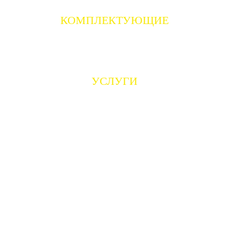
ОПОРНЫЕ СТОЛБЫ
КОМПЛЕКТУЮЩИЕ
ЭЛЕКТРООБОРУДОВАНИЕ
-Оборудование от фирмы R-Tech
-Оборудование от фирмы CAME
-Оборудование от фирмы АЛЮТЕХ
УСЛУГИ
-Согласование разрешительной документации
-Инженерные услуги
-Услуги дизайнера
-Выезд замерщика
-Доставка
-Монтаж
ОБРАБОТКА МЕТАЛЛА
- Лазерная резка металла
- Гибка листового металла
- Гибка профильных труб
- Сварочные работы
- Пескоструйная обработка