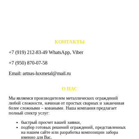
- Сварные ограждения "CLASSIC"
- Ковано сварные ограждения "ELITE"
- Ограждения газонов и дорог
- Каркасы под обшивку
- Временные ограждения
- Опорные столбы
- Навесы для машин
КОНТАКТЫ
+7 (919) 212-83-49 WhatsApp, Viber
+7 (950) 870-07-58
Email: artnas-luxmetal@mail.ru
СХЕМА ПРОЕЗДА
О НАС
Мы являемся производителем металлических ограждений
любой сложности, начиная от простых сварных и заканчивая
более сложными – коваными. Наша компания предлагает
полный спектр услуг:
быстрый просчет вашей заявки,
подбор готовых решений ограждений, представленных
на нашем сайте или разработка композиции забора
именно для Вас,