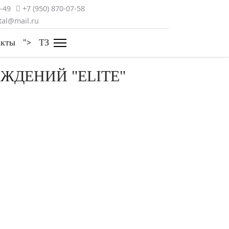
3-49
+7 (950) 870-07-58
al@mail.ru
">
акты
ТЗ
ЖДЕНИЙ "ELITE"