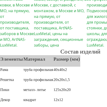
Состав изделий
Элементы
Материал
Размер (мм)
Рама
труба профильная
40х40х2
Решетка
труба профильная
20х20х1,5
Пики
металл- литье
125х20х20
Декор
квадрат
12х12