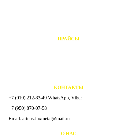
ОБРАБОТКА МЕТАЛЛА
- Лазерная резка металла
- Гибка листового металла
- Гибка профильных труб
- Сварочные работы
- Пескоструйная обработка
- Грунтовка и покраска
ПРАЙСЫ
- Ограждения для установки в Москве
- Сварные ограждения "CLASSIC"
- Ковано сварные ограждения "ELITE"
- Ограждения газонов и дорог
- Каркасы под обшивку
- Временные ограждения
- Опорные столбы
- Навесы для машин
КОНТАКТЫ
+7 (919) 212-83-49 WhatsApp, Viber
+7 (950) 870-07-58
Email: artnas-luxmetal@mail.ru
СХЕМА ПРОЕЗДА
О НАС