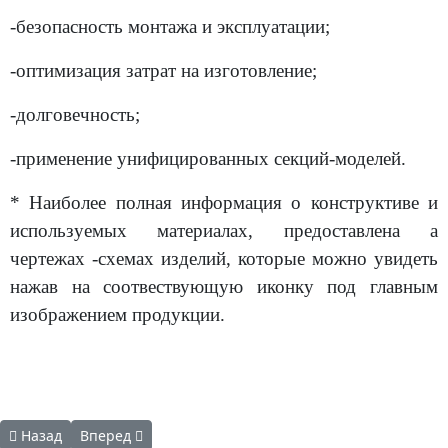
-безопасность монтажа и эксплуатации;
-оптимизация затрат на изготовление;
-долговечность;
-применение унифицированных секций-моделей.
* Наиболее полная информация о конструктиве и
используемых материалах, предоставлена а
чертежах -схемах изделий, которые можно увидеть
нажав на соотвествующую иконку под главным
изображением продукции.
Предыдущий: Аналог секция Тип П-(2,0; 2,5; 3,0)-М-09-В1
Следующий: Аналог секция Тип П-(2,0; 2,5; 3,0)-М-11
Назад
Вперед